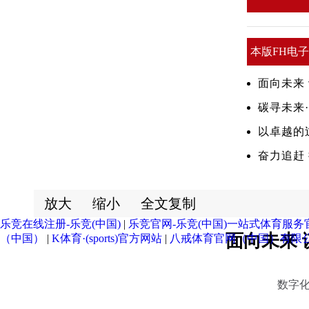
本版FH电
·（中国）
面向未来
站
碳寻未来
以卓越的
奋力追赶
放大
缩小
全文复制
乐竞在线注册-乐竞(中国)
|
乐竞官网-乐竞(中国)一站式体育服务
面向未来 
（中国）
|
K体育·(sports)官方网站
|
八戒体育官网（中国）有限
数字